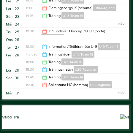
19:15
Träning
U-13 Team 14
Fre
21
19:00
11:00
Flemingsbergs IK (hemma)
U18-Regional
Lör
22
20:15
14:15
Träning
U-13 Team 14
Sön
23
14:00
v.35
Mån
24
16:30
19:30
IF Sundsvall Hockey J18 Elit (borta)
Tis
25
U18-Regional
Ons
26
21:30
18:30
Information/föräldramöte U-9
U-9 Team 18
Tor
27
Heldag
Träningsläger
U-15 Team 12
Fre
28
20:00
18:00
Träning
U-11 Team 16
15:30
Träningsmatch
U20-Regional
Lör
29
19:00
13:45
Träning
U-13 Team 14
Sön
30
17:30
15:30
Sollentuna HC (hemma)
U18-Regional
18:45
v.36
Mån
31
17:30