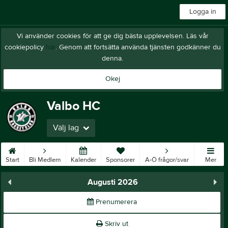
Logga in
Vi använder cookies för att ge dig bästa upplevelsen. Läs vår
cookiepolicy
här
. Genom att fortsätta använda tjänsten godkänner du
denna.
Okej
Valbo HC
Välj lag
Start
Bli Medlem
Kalender
Sponsorer
A-Ö frågor/svar
Mer
Augusti 2026
Prenumerera
Skriv ut