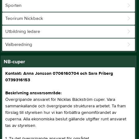
Sporten
Teorirum Nickback
Utbildning ledare
Valberedning
NB-cuper
Kontakt: Anna Jonsson 0706160704 och Sara Friberg
0739316153
Beskrivning ansvarsområde:
Övergripande ansvaret för Nicklas Bäckström cuper. Vara
sammankallande och övergripande strukturera arbetet. Ta fram
förslag till styrelsen hur vi kan förbättra genomförandet av
cuperna. Alla ekonomiska beslut gällande utgifter runt ansvaret
tas av styrelsen.
1. Ta det övergripande ansvaret för området.