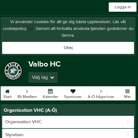
Logga in
Vi använder cookies för att ge dig bästa upplevelsen. Läs vår
cookiepolicy
här
. Genom att fortsätta använda tjänsten godkänner du
denna.
Okej
Valbo HC
Välj lag
Start
Bli Medlem
Kalender
Sponsorer
A-Ö frågor/svar
Mer
Organisation VHC (A-Ö)
Organisation VHC
Styrelsen