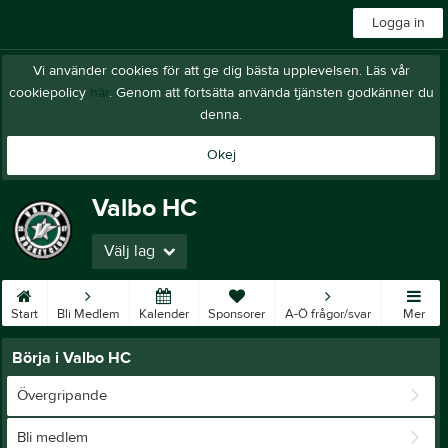
Logga in
Vi använder cookies för att ge dig bästa upplevelsen. Läs vår
cookiepolicy
här
. Genom att fortsätta använda tjänsten godkänner du
denna.
Okej
Valbo HC
Välj lag
Start
Bli Medlem
Kalender
Sponsorer
A-Ö frågor/svar
Mer
Börja i Valbo HC
Övergripande
Bli medlem