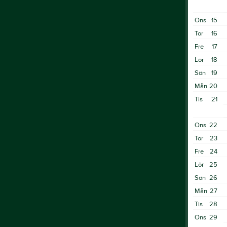
Ons
15
Tor
16
Fre
17
Lör
18
Sön
19
Mån
20
Tis
21
Ons
22
Tor
23
Fre
24
Lör
25
Sön
26
Mån
27
Tis
28
Ons
29