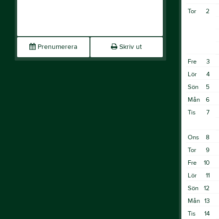
Tor
2
Prenumerera
Skriv ut
Fre
3
Lör
4
Sön
5
Mån
6
Tis
7
Ons
8
Tor
9
Fre
10
Lör
11
Sön
12
Mån
13
Tis
14