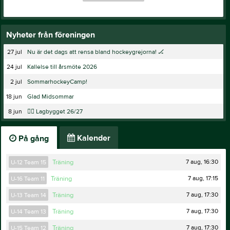
Nyheter från föreningen
27 jul
Nu är det dags att rensa bland hockeygrejorna! 🏒
24 jul
Kallelse till årsmöte 2026
2 jul
SommarhockeyCamp!
18 jun
Glad Midsommar
8 jun
✍🏻 Lagbygget 26/27
Kalender
På gång
7 aug, 16:30
U-12 Team 15
Träning
7 aug, 17:15
U-16 Team 11
Träning
7 aug, 17:30
U-13 Team 14
Träning
7 aug, 17:30
U-14 Team 13
Träning
7 aug, 17:30
U-15 Team 12
Träning