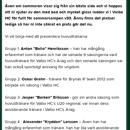
Även om sommaren visar sig från sin bästa sida och vi hoppas
att ni njuter av den med bad och mycket glass laddar vi i Valbo
HC för fullt för sommarcampen v33. Ännu finns det platser
lediga så har ni inte säkrat en plats gör det nu.
Vi vill börja med att presentera huvudtränarna:
Grupp 1:
Anton ”Ballo” Henriksson
– han har mångårig
erfarenhet som tränare och har de senaste 6 säsongerna varit
huvudtränare för Valbo HC’s A-lag och den senaste säsongen var
han också sportsligt ansvarig för ungdom.
Grupp 2:
Oskar Grahn
- tränare för Brynäs IF team 2012 som
började sin säsong i Valbo HC.
Grupp 3:
Jesper ”Borken” Eriksson
- gör sin andra säsong som
huvudtränare för Valbo HC’s U20 regional, var innan dess
assisterande tränare i Valbo HC’s A-lag.
Grupp 4 :
Alexander ”Kryddan” Larsson
– Även han har
mångårig erfarenhet som tränare, han har bla varit assisterande