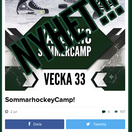
SommarhockeyCamp!
2 jul
0
517
Dela
Tweeta