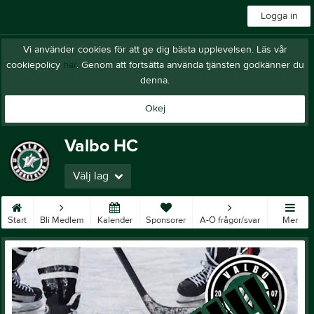
Logga in
Vi använder cookies för att ge dig bästa upplevelsen. Läs vår
cookiepolicy
här
. Genom att fortsätta använda tjänsten godkänner du
denna.
Okej
Valbo HC
Välj lag
Start
Bli Medlem
Kalender
Sponsorer
A-Ö frågor/svar
Mer