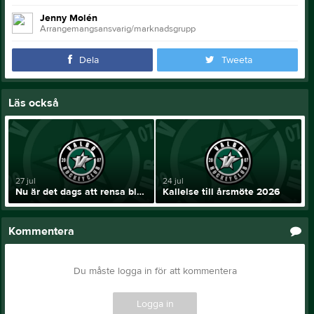
Jenny Molén
Arrangemangsansvarig/marknadsgrupp
Dela
Tweeta
Läs också
27 jul
24 jul
Nu är det dags att rensa bland hockeygrejorna! 🏒
Kallelse till årsmöte 2026
Kommentera
Du måste logga in för att kommentera
Logga in