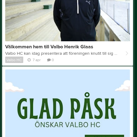
Välkommen hem till Valbo Henrik Glaas
Valbo HC kan idag presentera att föreningen knutit till sig Henrik Glaas i rollen som sportchef, han kommer även att vara huvudtränare för A-laget under kommande säsong, vi är mycket glada att Henrik väljer att fortsätta sin karriär hos oss. Vi börjar med att hälsa Henrik varmt välkommen tillbaka till Valbo HC. Berätta lite kort om vad du har gjort de senaste åren. "Jag har under flera år varit ledare i Brynäs IF och har där haft olika roller på dam- och juniorsidan och trivst väldigt bra där inne. Nu känner jag att det är dags att prioritera den förening jag växt upp i, samt den familj som under många år stöttat mig på min resa. Den resan fortsätter, som sagt, här i min moderklubb med ett stort engagemang men med min familj på mycket närmare håll. Allra närmast kommer jag att njuta av lite ledighet men efter det hoppas jag att vi framöver kommer att synas i hallen. //Henrik
Valbo HC
7 apr
0