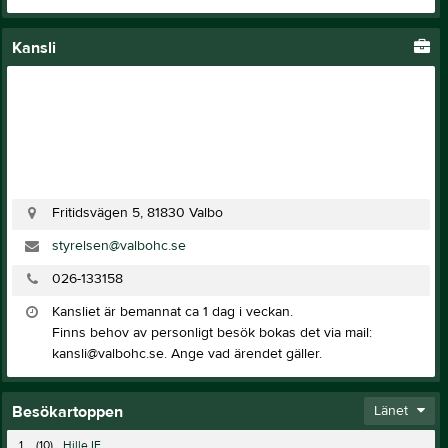
Kansli
Fritidsvägen 5, 81830 Valbo
styrelsen@valbohc.se
026-133158
Kansliet är bemannat ca 1 dag i veckan.
Finns behov av personligt besök bokas det via mail:
kansli@valbohc.se. Ange vad ärendet gäller.
Besökartoppen
Länet
1.
(10)
Hille IF