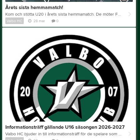
Årets sista hemmamatch!
Kom och stötta U20 i årets sista hemmamatch. De möter Falu IF klockan 16.00, kom och heja fram dom till ännu en seger!
Valbo HC
28 mar
0
Informationsträff gällande U16 säsongen 2026-2027
Valbo HC bjuder in till informationsträff för de spelare som är intresserade av att spela i Valbo under kommande säsong, vi ser gärna att någon vårdnashavare deltar på informationsträffen. Möjlighet att delta i verksamhet på is kommer att finnas och vi siktar på att kunna erbjuda någon form av matchspel. För att kunna planera denna träff på bästa sätt behöver vi få en anmälan av er som vill delta, se nedan. Från föreningens sida kommer lagets tränare att delta men även ungdomsansvarig samt styrelsens sportsligt ansvarige. Vi har full förståelse för att många är mitt i förberedelserna inför hockeyns dag så för de spelare som är intresserade men inte har möjlighet att närvara går det bra att anmäla intresse på samma epostadress som övriga. Plats för träffen är kafeterian i NickBack Arena, Valbo, start klockan 09.00. Tillgång till is fr o m 09.30. Anmälan skickas till sporten@valbohc.se. Ange namn, position, förening samt om målsman kommer att delta på informationsträffen. Inlägg på Instagram Välkomna / Sporten Valbo HC