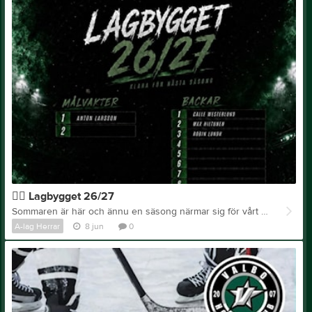
✍🏻 Lagbygget 26/27
Sommaren är här och ännu en säsong närmar sig för vårt A-lag. Lagbygget har sakta men säkert tagit form sedan GM/Head Coach Henrik Glaas klev in i sin roll, och arbetet inför säsongen 2026/27 fortsätter. Truppen är ännu inte helt färdig, vilket innebär att ni kan se fram emot fler förlängningar och nyförvärv som kommer att presenteras här på våra sociala kanaler under de kommande veckorna. I dagsläget har vi presenterat 1 målvakt, 3 backar och 10 forwards. Det finns fortfarande många spännande nyheter kvar att släppa kring laget – så håll utkik! 💚🤍🖤
A-lag Herrar
8 jun
0