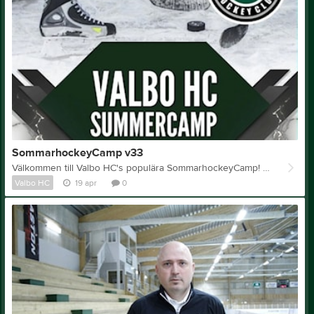
SommarhockeyCamp v33
Välkommen till Valbo HC's populära SommarhockeyCamp! En vecka precis innan skolorna drar igång fyller vi ishallen av taggade och glada barn och ungdomar, full av hockey med fokus på glädje och gemenskap. Campen riktar sig till spelare födda 2011-2019 där träningsnivåerna är anpassade efter ålder. Alla grupper kör 2 ispass/dag, huvudtränare i samtliga grupper har utbildning och lång erfarenhet av att leda och träna lag på hög nivå. Hjälptränare på isen är föreningens egna spelare från J20 och J18. De äldsta grupperna kör 1 fysträning/dag med utbildade PT och de yngre grupperna har fysträning tillsammans med hjälpledarna på campen med fokus på kordination och lek. Teknikträning och olika föreläsningar tillsammans med externa föreläsare är också en del av veckan. För mer info och anmälan följ länken: https://camp.laget.se/ValboHC/Sommarhockeyskolan-V33
Valbo HC
19 apr
0