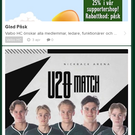
Glad Påsk
Valbo HC önskar alla medlemmar, ledare, funktionärer och supportrar en Glad påsk! I vårt påskägg till er erbjuder vi 25% rabatt i vår supportershop! Passa på! Rabattkod: påsk Webbutik: https://www.designbysh.se/valbohc/ Ät gott, leta påskägg och kör försiktigt i trafiken!
Valbo HC
3 apr
0