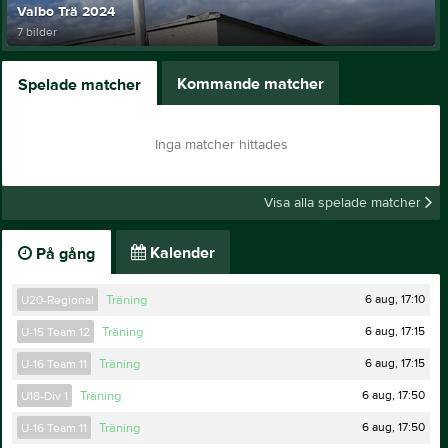
Valbo Trä 2024
7 bilder
Kommande matcher
Spelade matcher
Inga matcher hittades
Visa alla spelade matcher
Kalender
På gång
6 aug, 17:10
U20-Regional
Träning
6 aug, 17:15
U-15 Team 12
Träning
6 aug, 17:15
U-16 Team 11
Träning
6 aug, 17:50
U18-Div 1
Träning
6 aug, 17:50
U-16 Team 11
Träning