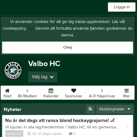
Logga in
Vi använder cookies för att ge dig bästa upplevelsen. Läs vår
cookiepolicy
här
. Genom att fortsätta använda tjänsten godkänner du
denna.
Okej
Valbo HC
Välj lag
Start
Bli Medlem
Kalender
Sponsorer
A-Ö frågor/svar
Mer
Nyheter
Klubbnyheter
Nu är det dags att rensa bland hockeygrejorna! 🏒
Vi bjuder in alla lag/medlemmar i Valbo HC, till en gemensam kväll där vi kan köpa, sälja och byta hockeyutrustning med varandra. Ett perfekt tillfälle att se till att era urvuxna eller oanvända grejor får glädja någon annan hockeyentuast – och kanske själv hitta något som passar inför den kommande säsongen! -+++++++++++++ 📅 Onsdag 5 augusti ⏰ Kl. 17:30–20:30 📍 Cafét på NickBack Vill du vara med och sälja? Meddela Anna Jonsson via SMS på 070-616 07 04. Du sätter själv priserna och ansvarar själv för att stå och sälja dina saker under kvällen. Varmt välkomna – jag hoppas att många vill vara med! (Jag vet att ni har en hel del hemma som ni inte längre använder!)
Valbo HC
för 10 dagar sedan
0