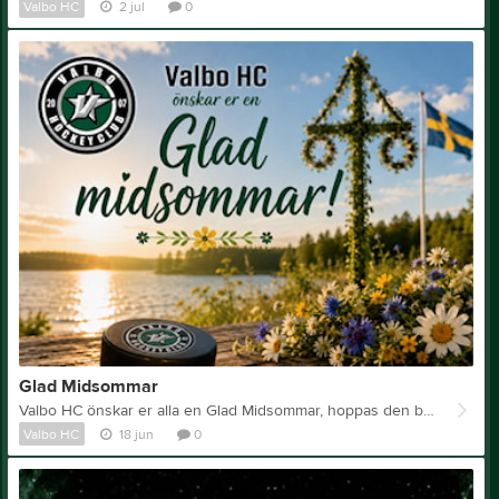
Valbo HC
2 jul
0
Glad Midsommar
Valbo HC önskar er alla en Glad Midsommar, hoppas den blir fylld av fint väder, skönsång och god mat. Sommarens månadsbrev har gått ut via mejl till samtliga medlemmar.
Valbo HC
18 jun
0