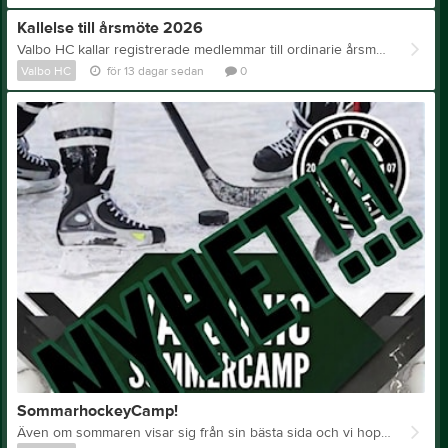
Kallelse till årsmöte 2026
Valbo HC kallar registrerade medlemmar till ordinarie årsmöte 2026 Onsdagen den 19 augusti klockan 18.00 i Ludvigsbergsskolans matsal. Vi behöver er anmälan för att kunna hantera det administrativa runt mötet. Anmälan gör ni med epost till kansli@valbohc.se senast den 9 augusti. Handlingarna kommer att göras tillgängliga på hemsidan en vecka innan mötet. Eventuella förslag och motioner ska vara styrelsen tillhanda via epost, styrelsen@valbohc.se, senast 29 juli. Vi hoppas att ni har möjlighet att delta och vi ser fram mot er anmälan. Med vänliga hälsningar Styrelsen Valbo HC
Valbo HC
för 13 dagar sedan
0
SommarhockeyCamp!
Även om sommaren visar sig från sin bästa sida och vi hoppas att ni njuter av den med bad och mycket glass laddar vi i Valbo HC för fullt för sommarcampen v33. Ännu finns det platser lediga så har ni inte säkrat en plats gör det nu. Vi vill börja med att presentera huvudtränarna: Grupp 1: Anton ”Ballo” Henriksson – han har mångårig erfarenhet som tränare och har de senaste 6 säsongerna varit huvudtränare för Valbo HC’s A-lag och den senaste säsongen var han också sportsligt ansvarig för ungdom. Grupp 2: Oskar Grahn - tränare för Brynäs IF team 2012 som började sin säsong i Valbo HC. Grupp 3: Jesper ”Borken” Eriksson - gör sin andra säsong som huvudtränare för Valbo HC’s U20 regional, var innan dess assisterande tränare i Valbo HC’s A-lag. Grupp 4 : Alexander ”Kryddan” Larsson – Även han har mångårig erfarenhet som tränare, han har bla varit assisterande tränare för Gästrikelaget, varit sportsligt ansvarig i Valbo HC och kommer under kommande säsong vara assisterande huvudtränare för Valbo HC’s A-lag. Vi har gjort en preliminär gruppindelning, den kan ändras om det kommer in fler anmälningar. Grupp 1 – 2017-2020 Grupp 2 – 2015-2016 Grupp 3 – 2014-2015 Grupp 4 – 2012-2013 Vi vill också presentera årets fystränare och vi är stolta att berätta att C Workoutside även i år kommer hålla i fysträningen för de äldre deltagarna. Med på campen kommer det också finnas 10stycken hjälptränare från våra U20 och U18 lag. För att se ett preliminärtschema, kika in på vår instagram. Mer info kommer via mejl närmare campen.