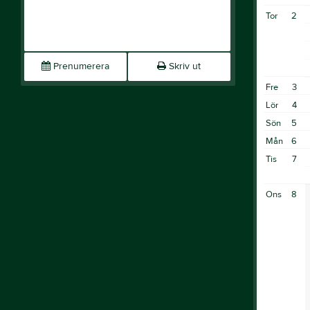
Tor
2
Prenumerera
Skriv ut
Fre
3
Lör
4
Sön
5
Mån
6
Tis
7
Ons
8