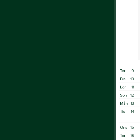
Tor
9
Fre
10
Lör
11
Sön
12
Mån
13
Tis
14
Ons
15
Tor
16