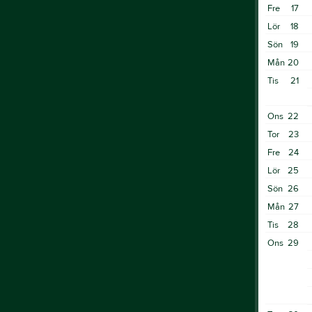
Fre
17
Lör
18
Sön
19
Mån
20
Tis
21
Ons
22
Tor
23
Fre
24
Lör
25
Sön
26
Mån
27
Tis
28
Ons
29