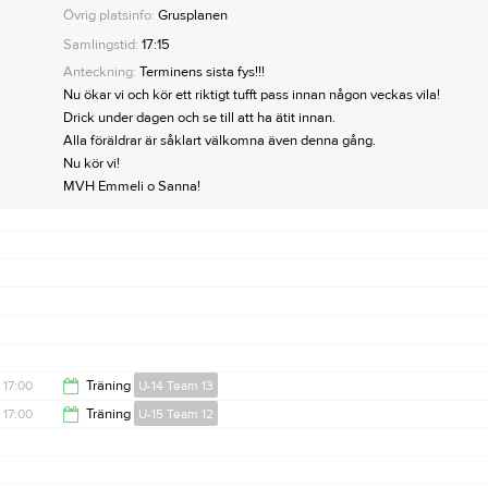
Övrig platsinfo:
Grusplanen
Samlingstid:
17:15
Anteckning:
Terminens sista fys!!!
Nu ökar vi och kör ett riktigt tufft pass innan någon veckas vila!
Drick under dagen och se till att ha ätit innan.
Alla föräldrar är såklart välkomna även denna gång.
Nu kör vi!
MVH Emmeli o Sanna!
17:00
Träning
U-14 Team 13
17:00
Träning
U-15 Team 12
18:00
18:00