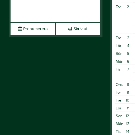
Tor
2
Prenumerera
Skriv ut
Fre
3
Lör
4
Sön
5
Mån
6
Tis
7
Ons
8
Tor
9
Fre
10
Lör
11
Sön
12
Mån
13
Tis
14