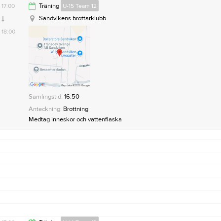
Sandvikens brottarklubb
17:00
Träning
U-15 Team 12
18:00
Sandvikens brottarklubb
18:00
Samlingstid:
16:50
Anteckning:
Brottning
Samlingstid:
16:50
Medtag inneskor och vattenflaska
Anteckning:
Brottning
Medtag inneskor och vattenflaska