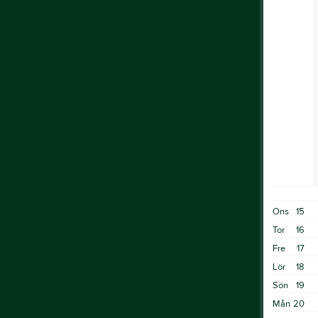
Ons
15
Tor
16
Fre
17
Lör
18
Sön
19
Mån
20