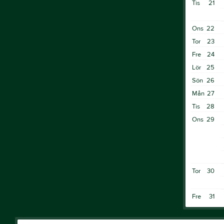
Tis
21
Ons
22
Tor
23
Fre
24
Lör
25
Sön
26
Mån
27
Tis
28
Ons
29
Tor
30
Fre
31