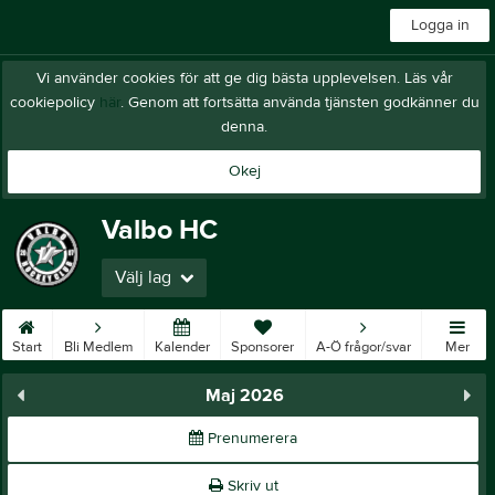
Logga in
Vi använder cookies för att ge dig bästa upplevelsen. Läs vår
cookiepolicy
här
. Genom att fortsätta använda tjänsten godkänner du
denna.
Okej
Valbo HC
Välj lag
Start
Bli Medlem
Kalender
Sponsorer
A-Ö frågor/svar
Mer
Maj 2026
Prenumerera
Skriv ut